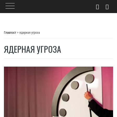
Skip
to
Главпост
>
ядерная угроза
content
ЯДЕРНАЯ УГРОЗА