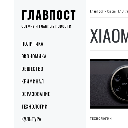
Skip
ГЛАВПОСТ
to
Главпост
>
Xiaomi 17 Ultr
content
XIAOM
СВЕЖИЕ И ГЛАВНЫЕ НОВОСТИ
Primary
ПОЛИТИКА
Menu
ЭКОНОМИКА
ОБЩЕСТВО
КРИМИНАЛ
ОБРАЗОВАНИЕ
ТЕХНОЛОГИИ
КУЛЬТУРА
ТЕХНОЛОГИИ