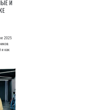
НЫЕ И
КЕ
ые 2025
ников.
 и как