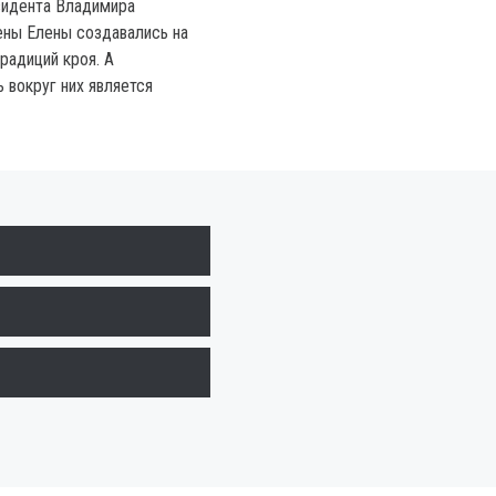
зидента Владимира
ены Елены создавались на
радиций кроя. А
 вокруг них является