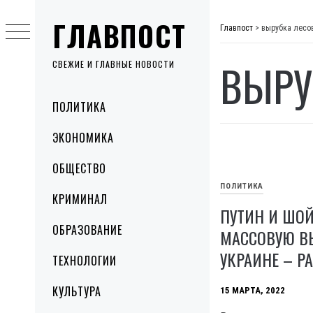
Skip
ГЛАВПОСТ
to
Главпост
>
вырубка лесо
content
ВЫРУ
СВЕЖИЕ И ГЛАВНЫЕ НОВОСТИ
Primary
ПОЛИТИКА
Menu
ЭКОНОМИКА
ОБЩЕСТВО
ПОЛИТИКА
КРИМИНАЛ
ПУТИН И ШО
ОБРАЗОВАНИЕ
МАССОВУЮ ВЫ
УКРАИНЕ – Р
ТЕХНОЛОГИИ
КУЛЬТУРА
15 МАРТА, 2022