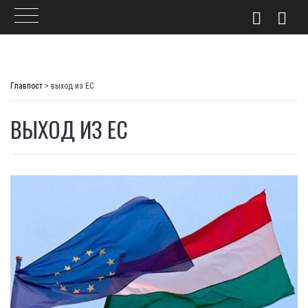
Skip
to
Главпост
>
выход из ЕС
content
ВЫХОД ИЗ ЕС