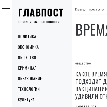
Skip
ГЛАВПОСТ
to
Главпост
>
время суток
content
ВРЕМ
СВЕЖИЕ И ГЛАВНЫЕ НОВОСТИ
Primary
ПОЛИТИКА
Menu
ЭКОНОМИКА
ОБЩЕСТВО
ОБЩЕСТВО
КРИМИНАЛ
КАКОЕ ВРЕМЯ
ОБРАЗОВАНИЕ
ПОДХОДИТ Д
ВАКЦИНАЦИИ
ТЕХНОЛОГИИ
УДИВИЛИ ОТ
КУЛЬТУРА
1 НОЯБРЯ, 2021