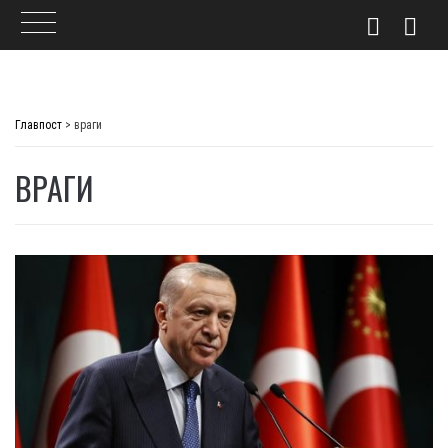
Skip
to
Главпост
>
враги
content
ВРАГИ