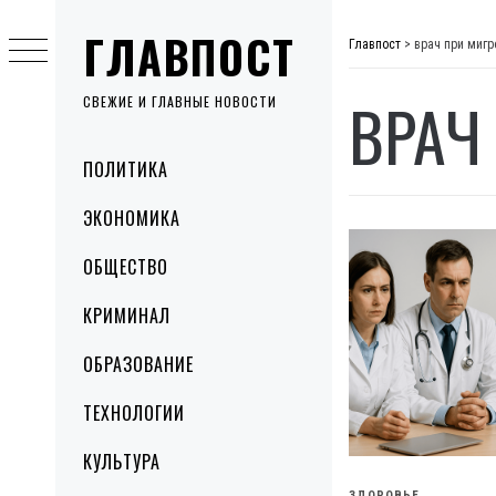
Skip
ГЛАВПОСТ
to
Главпост
>
врач при мигр
content
ВРАЧ
СВЕЖИЕ И ГЛАВНЫЕ НОВОСТИ
Primary
ПОЛИТИКА
Menu
ЭКОНОМИКА
ОБЩЕСТВО
КРИМИНАЛ
ОБРАЗОВАНИЕ
ТЕХНОЛОГИИ
КУЛЬТУРА
ЗДОРОВЬЕ