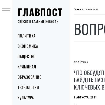
Skip
ГЛАВПОСТ
to
Главпост
>
вопросы
content
ВОП
СВЕЖИЕ И ГЛАВНЫЕ НОВОСТИ
Primary
ПОЛИТИКА
Menu
ЭКОНОМИКА
ОБЩЕСТВО
ПОЛИТИКА
КРИМИНАЛ
ЧТО ОБСУДЯТ
ОБРАЗОВАНИЕ
БАЙДЕН: НАЗ
КЛЮЧЕВЫХ В
ТЕХНОЛОГИИ
КУЛЬТУРА
9 АВГУСТА, 2021