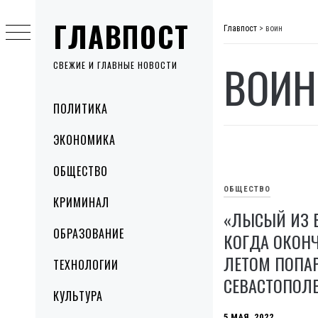
Skip
ГЛАВПОСТ
to
Главпост
>
воин
content
ВОИН
СВЕЖИЕ И ГЛАВНЫЕ НОВОСТИ
Primary
ПОЛИТИКА
Menu
ЭКОНОМИКА
ОБЩЕСТВО
ОБЩЕСТВО
КРИМИНАЛ
«ЛЫСЫЙ ИЗ В
ОБРАЗОВАНИЕ
КОГДА ОКОНЧ
ЛЕТОМ ПОПА
ТЕХНОЛОГИИ
СЕВАСТОПОЛ
КУЛЬТУРА
5 МАЯ, 2022