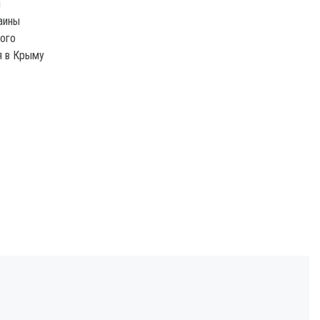
и
аины
ого
я в Крыму