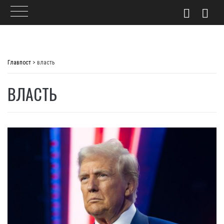
Skip
to
Главпост
>
власть
content
ВЛАСТЬ