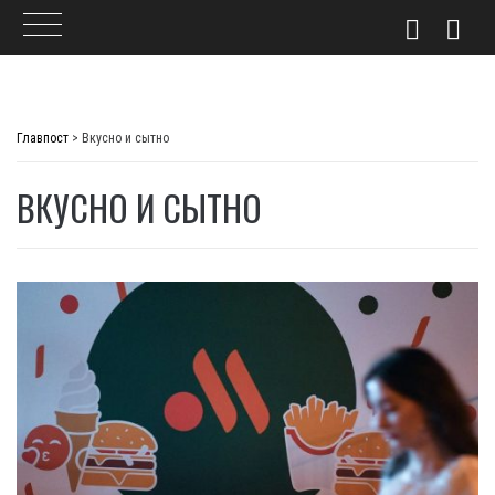
Skip
to
Главпост
>
Вкусно и сытно
content
ВКУСНО И СЫТНО