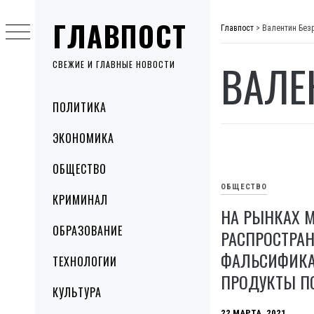
Skip
ГЛАВПОСТ
to
Главпост
>
Валентин Без
content
ВАЛЕ
СВЕЖИЕ И ГЛАВНЫЕ НОВОСТИ
Primary
ПОЛИТИКА
Menu
ЭКОНОМИКА
ОБЩЕСТВО
ОБЩЕСТВО
КРИМИНАЛ
НА РЫНКАХ 
ОБРАЗОВАНИЕ
РАСПРОСТРА
ФАЛЬСИФИКА
ТЕХНОЛОГИИ
ПРОДУКТЫ 
КУЛЬТУРА
22 МАРТА, 2021