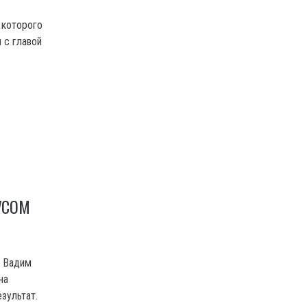
 которого
 с главой
УСОМ
» Вадим
на
зультат.