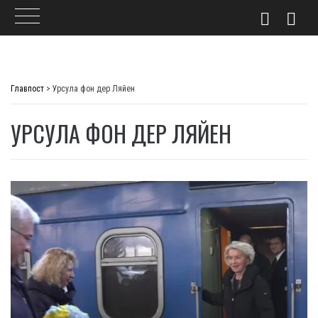
Skip
to
Главпост
>
Урсула фон дер Ляйен
content
УРСУЛА ФОН ДЕР ЛЯЙЕН