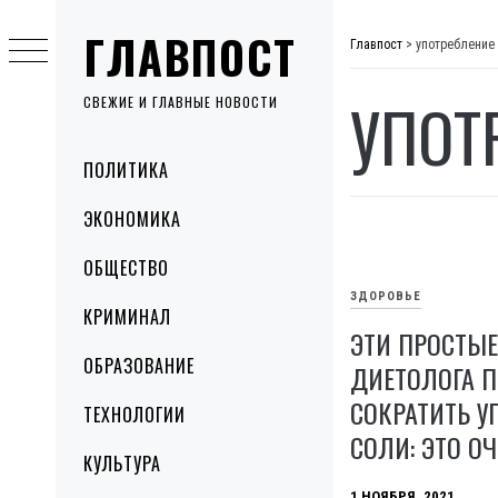
Skip
ГЛАВПОСТ
to
Главпост
>
употребление
content
УПОТ
СВЕЖИЕ И ГЛАВНЫЕ НОВОСТИ
Primary
ПОЛИТИКА
Menu
ЭКОНОМИКА
ОБЩЕСТВО
ЗДОРОВЬЕ
КРИМИНАЛ
ЭТИ ПРОСТЫЕ
ОБРАЗОВАНИЕ
ДИЕТОЛОГА 
СОКРАТИТЬ У
ТЕХНОЛОГИИ
СОЛИ: ЭТО О
КУЛЬТУРА
1 НОЯБРЯ, 2021