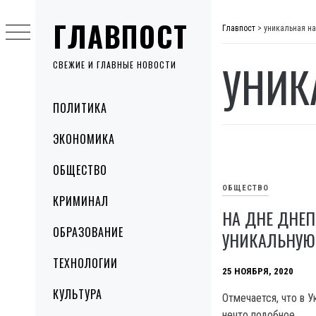
Skip
ГЛАВПОСТ
to
Главпост
>
уникальная н
content
УНИК
СВЕЖИЕ И ГЛАВНЫЕ НОВОСТИ
Primary
ПОЛИТИКА
Menu
ЭКОНОМИКА
ОБЩЕСТВО
ОБЩЕСТВО
КРИМИНАЛ
НА ДНЕ ДНЕ
ОБРАЗОВАНИЕ
УНИКАЛЬНУЮ
ТЕХНОЛОГИИ
25 НОЯБРЯ, 2020
КУЛЬТУРА
Отмечается, что в 
нечто подобное.