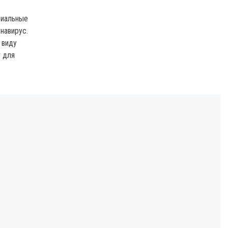
риальные
навирус.
 виду
 для