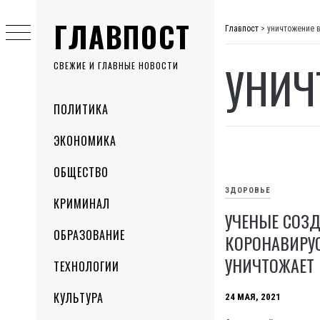
Skip
ГЛАВПОСТ
to
Главпост
>
уничтожение 
content
УНИЧ
СВЕЖИЕ И ГЛАВНЫЕ НОВОСТИ
Primary
ПОЛИТИКА
Menu
ЭКОНОМИКА
ОБЩЕСТВО
ЗДОРОВЬЕ
КРИМИНАЛ
УЧЕНЫЕ СОЗД
ОБРАЗОВАНИЕ
КОРОНАВИРУ
УНИЧТОЖАЕТ 
ТЕХНОЛОГИИ
КУЛЬТУРА
24 МАЯ, 2021