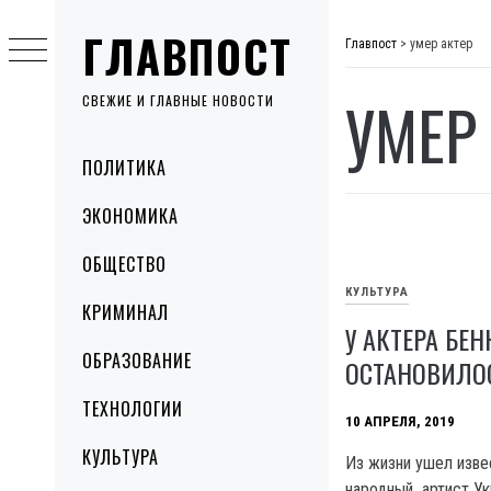
Skip
ГЛАВПОСТ
to
Главпост
>
умер актер
content
УМЕР
СВЕЖИЕ И ГЛАВНЫЕ НОВОСТИ
Primary
ПОЛИТИКА
Menu
ЭКОНОМИКА
ОБЩЕСТВО
КУЛЬТУРА
КРИМИНАЛ
У АКТЕРА БЕ
ОБРАЗОВАНИЕ
ОСТАНОВИЛО
ТЕХНОЛОГИИ
10 АПРЕЛЯ, 2019
КУЛЬТУРА
Из жизни ушел извес
народный артист Ук