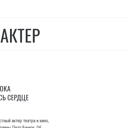
 АКТЕР
НЮКА
СЬ СЕРДЦЕ
тный актер театра и кино,
раины Петр Бенюк. Об