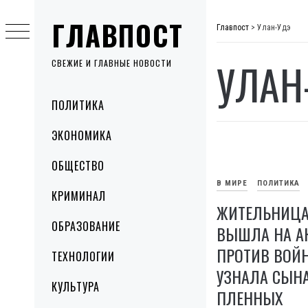
Skip
ГЛАВПОСТ
to
Главпост
>
Улан-Удэ
content
УЛАН
СВЕЖИЕ И ГЛАВНЫЕ НОВОСТИ
Primary
ПОЛИТИКА
Menu
ЭКОНОМИКА
ОБЩЕСТВО
В МИРЕ
ПОЛИТИКА
КРИМИНАЛ
ЖИТЕЛЬНИЦА
ОБРАЗОВАНИЕ
ВЫШЛА НА А
ПРОТИВ ВОЙН
ТЕХНОЛОГИИ
УЗНАЛА СЫН
КУЛЬТУРА
ПЛЕННЫХ