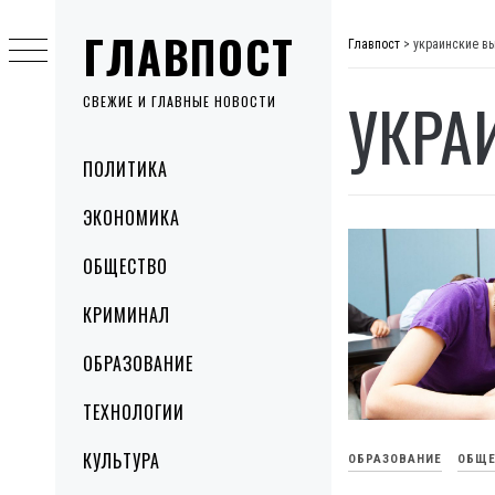
Skip
ГЛАВПОСТ
to
Главпост
>
украинские в
content
УКРА
СВЕЖИЕ И ГЛАВНЫЕ НОВОСТИ
Primary
ПОЛИТИКА
Menu
ЭКОНОМИКА
ОБЩЕСТВО
КРИМИНАЛ
ОБРАЗОВАНИЕ
ТЕХНОЛОГИИ
КУЛЬТУРА
ОБРАЗОВАНИЕ
ОБЩЕ