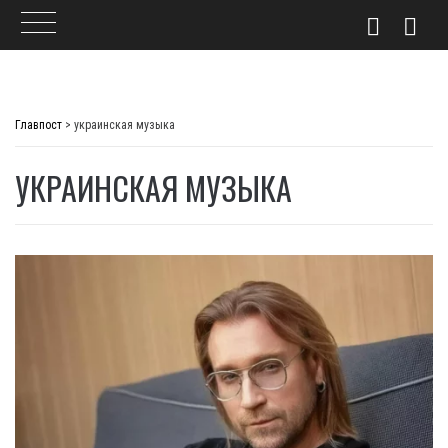
Skip
to
Главпост
>
украинская музыка
content
УКРАИНСКАЯ МУЗЫКА