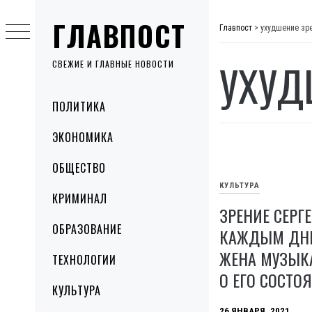
Skip
ГЛАВПОСТ
to
Главпост
>
ухудшение зр
content
УХУД
СВЕЖИЕ И ГЛАВНЫЕ НОВОСТИ
Primary
ПОЛИТИКА
Menu
ЭКОНОМИКА
ОБЩЕСТВО
КУЛЬТУРА
КРИМИНАЛ
ЗРЕНИЕ СЕРГ
ОБРАЗОВАНИЕ
КАЖДЫМ ДНЕ
ЖЕНА МУЗЫК
ТЕХНОЛОГИИ
О ЕГО СОСТО
КУЛЬТУРА
26 ЯНВАРЯ, 2021