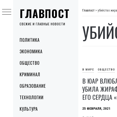
Skip
ГЛАВПОСТ
to
Главпост
>
убийство жир
content
УБИЙ
СВЕЖИЕ И ГЛАВНЫЕ НОВОСТИ
Primary
ПОЛИТИКА
Menu
ЭКОНОМИКА
ОБЩЕСТВО
В МИРЕ
ОБЩЕСТВО
КРИМИНАЛ
В ЮАР ВЛЮБ
ОБРАЗОВАНИЕ
УБИЛА ЖИРАФ
ЕГО СЕРДЦА 
ТЕХНОЛОГИИ
КУЛЬТУРА
25 ФЕВРАЛЯ, 2021