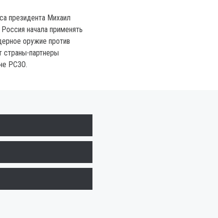
са президента Михаил
о Россия начала применять
дерное оружие против
т страны-партнеры
не РСЗО.