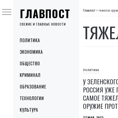
Skip
ГЛАВПОСТ
to
Главпост
>
тяжелое оруж
content
ТЯЖЕ
СВЕЖИЕ И ГЛАВНЫЕ НОВОСТИ
Primary
ПОЛИТИКА
Menu
ЭКОНОМИКА
ОБЩЕСТВО
ПОЛИТИКА
КРИМИНАЛ
У ЗЕЛЕНСКОГ
ОБРАЗОВАНИЕ
РОССИЯ УЖЕ
САМОЕ ТЯЖЕ
ТЕХНОЛОГИИ
ОРУЖИЕ ПРО
КУЛЬТУРА
27 МАЯ, 2022