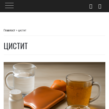
Skip
to
Главпост
>
цистит
content
ЦИСТИТ