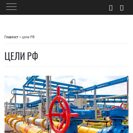
Skip
to
Главпост
>
цели РФ
content
ЦЕЛИ РФ