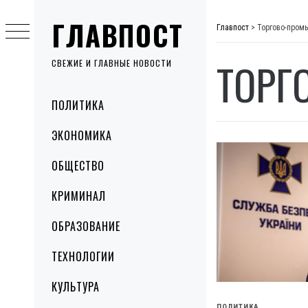
Skip
ГЛАВПОСТ
to
Главпост
>
Торгово-пром
content
ТОРГ
СВЕЖИЕ И ГЛАВНЫЕ НОВОСТИ
Primary
ПОЛИТИКА
Menu
ЭКОНОМИКА
ОБЩЕСТВО
КРИМИНАЛ
ОБРАЗОВАНИЕ
ТЕХНОЛОГИИ
КУЛЬТУРА
ПОЛИТИКА