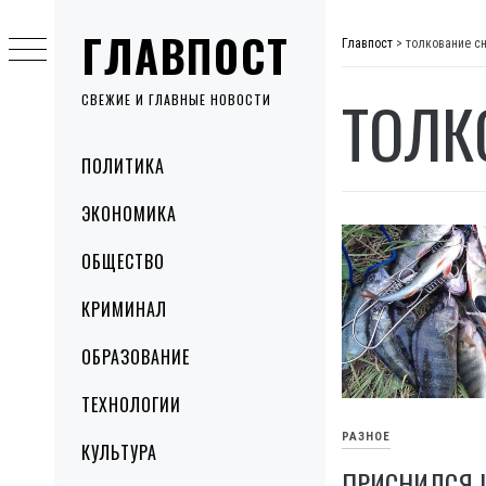
Skip
ГЛАВПОСТ
to
Главпост
>
толкование с
content
ТОЛК
СВЕЖИЕ И ГЛАВНЫЕ НОВОСТИ
Primary
ПОЛИТИКА
Menu
ЭКОНОМИКА
ОБЩЕСТВО
КРИМИНАЛ
ОБРАЗОВАНИЕ
ТЕХНОЛОГИИ
РАЗНОЕ
КУЛЬТУРА
ПРИСНИЛСЯ