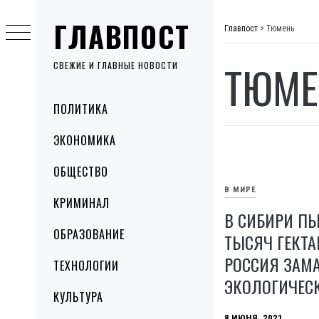
Skip
ГЛАВПОСТ
to
Главпост
>
Тюмень
content
ТЮМЕ
СВЕЖИЕ И ГЛАВНЫЕ НОВОСТИ
Primary
ПОЛИТИКА
Menu
ЭКОНОМИКА
ОБЩЕСТВО
В МИРЕ
КРИМИНАЛ
В СИБИРИ П
ОБРАЗОВАНИЕ
ТЫСЯЧ ГЕКТА
РОССИЯ ЗАМ
ТЕХНОЛОГИИ
ЭКОЛОГИЧЕС
КУЛЬТУРА
8 ИЮНЯ, 2021