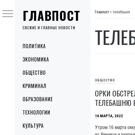
Skip
ГЛАВПОСТ
to
Главпост
>
телебашня
content
ТЕЛЕ
СВЕЖИЕ И ГЛАВНЫЕ НОВОСТИ
Primary
ПОЛИТИКА
Menu
ЭКОНОМИКА
ОБЩЕСТВО
ОБЩЕСТВО
КРИМИНАЛ
ОРКИ ОБСТРЕ
ОБРАЗОВАНИЕ
ТЕЛЕБАШНЮ 
ТЕХНОЛОГИИ
16 МАРТА, 2022
КУЛЬТУРА
Утром 16 марта окк
по Виннице и повре