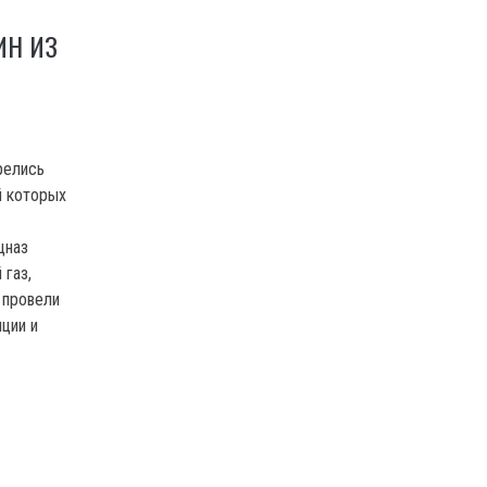
ИН ИЗ
релись
й которых
цназ
 газ,
 провели
ции и