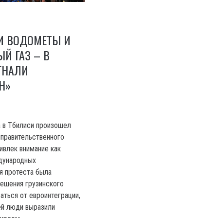
И ВОДОМЕТЫ И
Й ГАЗ – В
ГНАЛИ
Н»
а в Тбилиси произошел
иправительственного
ивлек внимание как
ждународных
я протеста была
решения грузинского
аться от евроинтеграции,
ей люди выразили