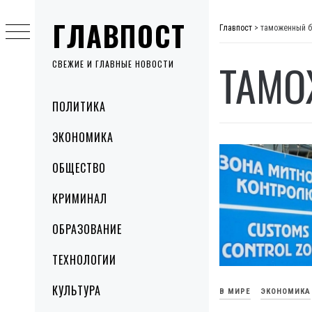
Skip
ГЛАВПОСТ
to
Главпост
>
таможенный б
content
ТАМО
СВЕЖИЕ И ГЛАВНЫЕ НОВОСТИ
Primary
ПОЛИТИКА
Menu
ЭКОНОМИКА
ОБЩЕСТВО
КРИМИНАЛ
ОБРАЗОВАНИЕ
ТЕХНОЛОГИИ
КУЛЬТУРА
В МИРЕ
ЭКОНОМИКА