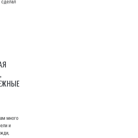
ь сделал
АЯ
,
ЕЖНЫЕ
цам много
пели и
ожди,