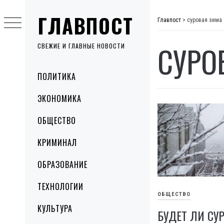
Skip
ГЛАВПОСТ
to
Главпост
>
суровая зима
content
СУРО
СВЕЖИЕ И ГЛАВНЫЕ НОВОСТИ
Primary
ПОЛИТИКА
Menu
ЭКОНОМИКА
ОБЩЕСТВО
КРИМИНАЛ
ОБРАЗОВАНИЕ
ТЕХНОЛОГИИ
ОБЩЕСТВО
КУЛЬТУРА
БУДЕТ ЛИ СУ