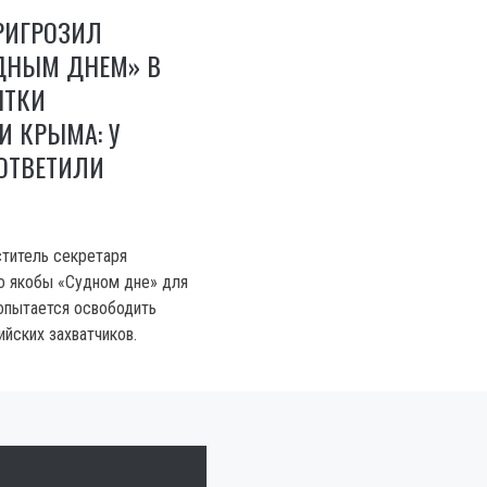
РИГРОЗИЛ
УДНЫМ ДНЕМ» В
ЫТКИ
И КРЫМА: У
ОТВЕТИЛИ
ститель секретаря
о якобы «Судном дне» для
попытается освободить
йских захватчиков.