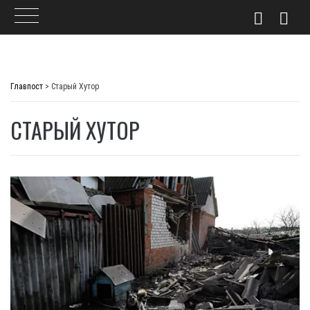
Skip
to
Главпост
>
Старый Хутор
content
СТАРЫЙ ХУТОР