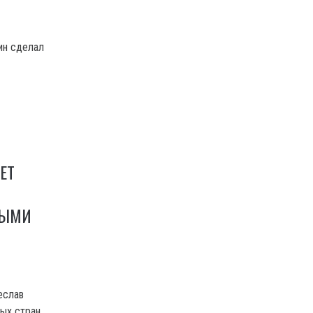
ин сделал
ЕТ
НЫМИ
еслав
ых стран