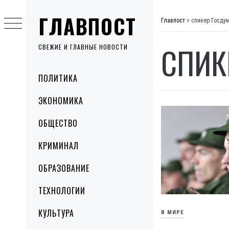
Skip
ГЛАВПОСТ
to
Главпост
>
спикер Госду
content
СПИК
СВЕЖИЕ И ГЛАВНЫЕ НОВОСТИ
Primary
ПОЛИТИКА
Menu
ЭКОНОМИКА
ОБЩЕСТВО
КРИМИНАЛ
ОБРАЗОВАНИЕ
ТЕХНОЛОГИИ
КУЛЬТУРА
В МИРЕ