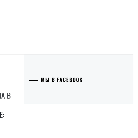
МЫ В FACEBOOK
А В
Е: