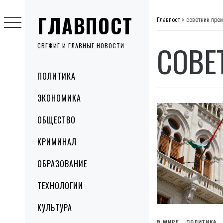
Skip
ГЛАВПОСТ
to
Главпост
>
советник пре
content
СОВЕ
СВЕЖИЕ И ГЛАВНЫЕ НОВОСТИ
Primary
ПОЛИТИКА
Menu
ЭКОНОМИКА
ОБЩЕСТВО
КРИМИНАЛ
ОБРАЗОВАНИЕ
ТЕХНОЛОГИИ
КУЛЬТУРА
В МИРЕ
ПОЛИТИКА