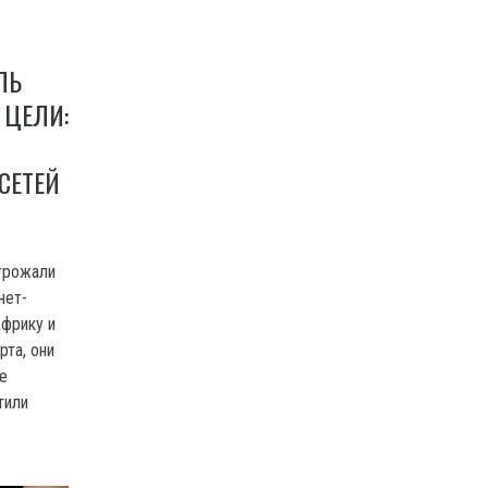
ЛЬ
 ЦЕЛИ:
СЕТЕЙ
грожали
нет-
Африку и
рта, они
ие
тили