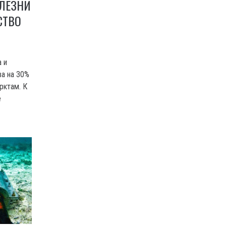
ОЛЕЗНИ
СТВО
 и
а на 30%
рктам. К
е