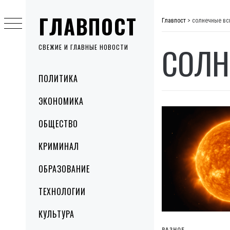
Skip
ГЛАВПОСТ
to
Главпост
>
солнечные в
content
СОЛН
СВЕЖИЕ И ГЛАВНЫЕ НОВОСТИ
Primary
ПОЛИТИКА
Menu
ЭКОНОМИКА
ОБЩЕСТВО
КРИМИНАЛ
ОБРАЗОВАНИЕ
ТЕХНОЛОГИИ
КУЛЬТУРА
РАЗНОЕ