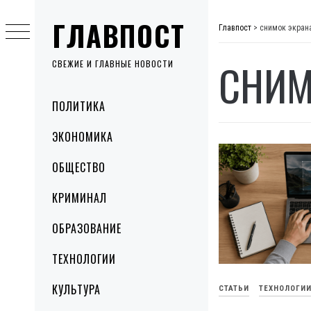
Skip
ГЛАВПОСТ
to
Главпост
>
снимок экран
content
СНИМ
СВЕЖИЕ И ГЛАВНЫЕ НОВОСТИ
Primary
ПОЛИТИКА
Menu
ЭКОНОМИКА
ОБЩЕСТВО
КРИМИНАЛ
ОБРАЗОВАНИЕ
ТЕХНОЛОГИИ
КУЛЬТУРА
СТАТЬИ
ТЕХНОЛОГИ