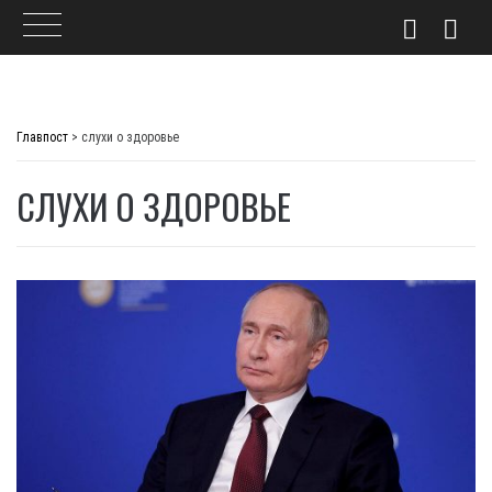
Skip
to
Главпост
>
слухи о здоровье
content
СЛУХИ О ЗДОРОВЬЕ