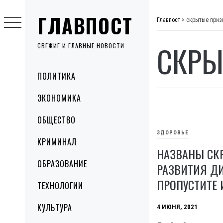
Skip
ГЛАВПОСТ
to
Главпост
>
скрытые приз
content
СКРЫ
СВЕЖИЕ И ГЛАВНЫЕ НОВОСТИ
Primary
ПОЛИТИКА
Menu
ЭКОНОМИКА
ОБЩЕСТВО
ЗДОРОВЬЕ
КРИМИНАЛ
НАЗВАНЫ СК
ОБРАЗОВАНИЕ
РАЗВИТИЯ ДИА
ПРОПУСТИТЕ 
ТЕХНОЛОГИИ
КУЛЬТУРА
4 ИЮНЯ, 2021