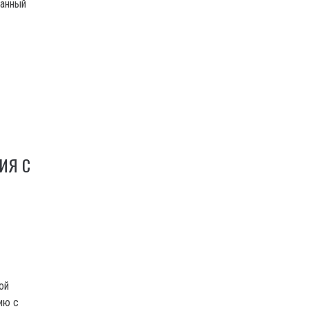
данный
И
ИЯ С
ой
ию с