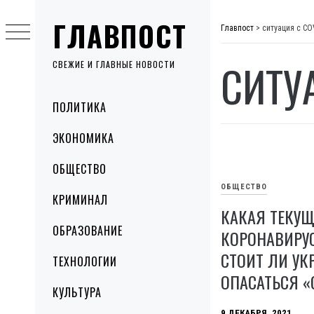
Skip
ГЛАВПОСТ
to
Главпост
>
ситуация с CO
content
СИТУ
СВЕЖИЕ И ГЛАВНЫЕ НОВОСТИ
Primary
ПОЛИТИКА
Menu
ЭКОНОМИКА
ОБЩЕСТВО
ОБЩЕСТВО
КРИМИНАЛ
КАКАЯ ТЕКУЩ
ОБРАЗОВАНИЕ
КОРОНАВИРУС
СТОИТ ЛИ У
ТЕХНОЛОГИИ
ОПАСАТЬСЯ 
КУЛЬТУРА
9 ДЕКАБРЯ, 2021