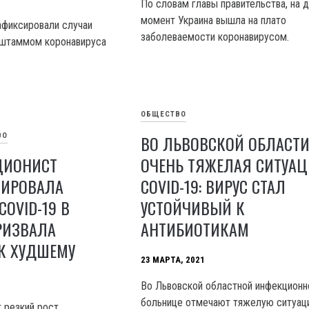
По словам главы правительства, на 
момент Украина вышла на плато
зафиксировали случаи
заболеваемости коронавирусом.
 штаммом коронавируса
ОБЩЕСТВО
ВО ЛЬВОВСКОЙ ОБЛАСТ
ВО
ЦИОНИСТ
ОЧЕНЬ ТЯЖЕЛАЯ СИТУАЦ
ИРОВАЛА
COVID-19: ВИРУС СТАЛ
COVID-19 В
УСТОЙЧИВЫЙ К
РИЗВАЛА
АНТИБИОТИКАМ
 К ХУДШЕМУ
23 МАРТА, 2021
Во Львовской областной инфекционн
больнице отмечают тяжелую ситуац
 резкий рост