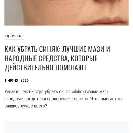
ЗДОРОВЬЕ
КАК УБРАТЬ СИНЯК: ЛУЧШИЕ МАЗИ И
НАРОДНЫЕ СРЕДСТВА, КОТОРЫЕ
ДЕЙСТВИТЕЛЬНО ПОМОГАЮТ
1 ИЮНЯ, 2025
Узнайте, как быстро убрать синяк: эффективные мази,
народные средства и проверенные советы. Что помогает от
синяков лучше всего?