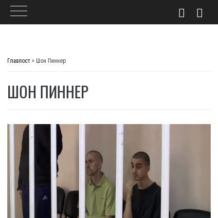
Skip
to
Главпост
>
Шон Пиннер
content
ШОН ПИННЕР