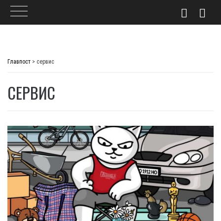
Skip
to
Главпост
>
сервис
content
СЕРВИС