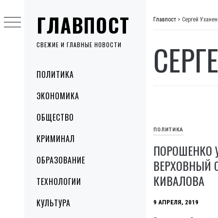
Skip
ГЛАВПОСТ
to
Главпост
>
Сергей Уханен
content
СЕРГ
СВЕЖИЕ И ГЛАВНЫЕ НОВОСТИ
Primary
ПОЛИТИКА
Menu
ЭКОНОМИКА
ОБЩЕСТВО
ПОЛИТИКА
КРИМИНАЛ
ПОРОШЕНКО 
ОБРАЗОВАНИЕ
ВЕРХОВНЫЙ 
КИВАЛОВА
ТЕХНОЛОГИИ
КУЛЬТУРА
9 АПРЕЛЯ, 2019